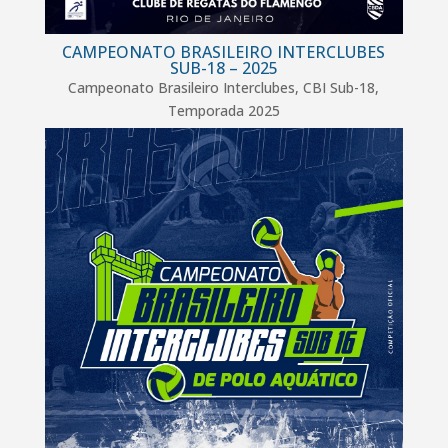
CAMPEONATO BRASILEIRO INTERCLUBES
SUB-18 – 2025
Campeonato Brasileiro Interclubes
,
CBI Sub-18
,
Temporada 2025