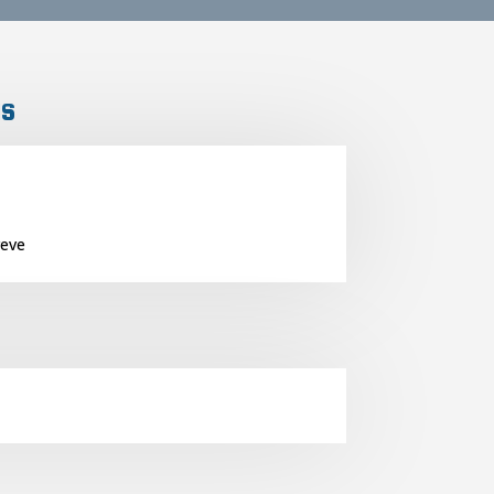
is
eve