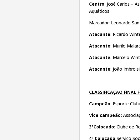
Centro:
José Carlos – A
Aquáticos
Marcador: Leonardo Sant
Atacante:
Ricardo Winte
Atacante:
Murilo Malard
Atacante:
Marcelo Winte
Atacante:
João Imbroisi
CLASSIFICAÇÃO FINAL F
Campeão:
Esporte Club
Vice campeão:
Associa
3ºColocado:
Clube de R
4º Colocado:
Serviço Soci