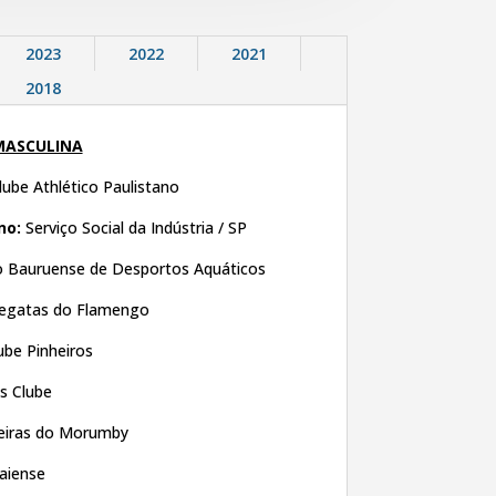
2023
2022
2021
2018
 MASCULINA
lube Athlético Paulistano
no:
Serviço Social da Indústria / SP
o Bauruense de Desportos Aquáticos
egatas do Flamengo
ube Pinheiros
is Clube
neiras do Morumby
iaiense