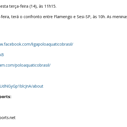
esta terça-feira (14), às 11h15.
a-feira, terá o confronto entre Flamengo e Sesi-SP, às 10h. As menina
ww.facebook.com/ligapoloaquaticobrasil/
PAB
ram.com/poloaquaticobrasil/
kUdNGyGp1blcJnA/about
ports:
orts.net