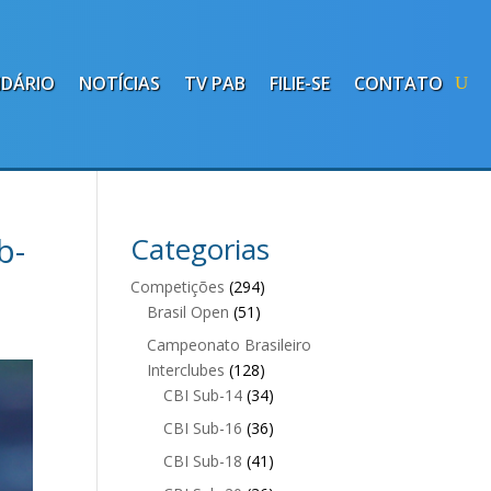
NDÁRIO
NOTÍCIAS
TV PAB
FILIE-SE
CONTATO
b-
Categorias
Competições
(294)
Brasil Open
(51)
Campeonato Brasileiro
Interclubes
(128)
CBI Sub-14
(34)
CBI Sub-16
(36)
CBI Sub-18
(41)