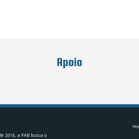
Apoio
Hor
de 2016, a PAB busca o