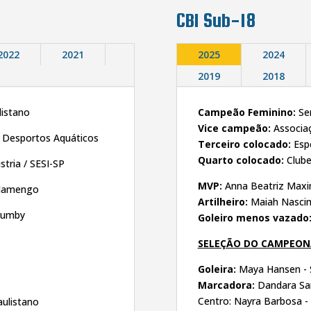
CBI Sub-18
2022
2021
2025
2024
2019
2018
listano
Campeão Feminino:
Se
Vice campeão:
Associa
 Desportos Aquáticos
Terceiro colocado:
Esp
Quarto colocado:
Club
stria / SESI-SP
MVP:
Anna Beatriz Maxi
Flamengo
Artilheiro:
Maiah Nascim
rumby
Goleiro menos vazado
SELEÇÃO DO CAMPEO
Goleira:
Maya Hansen - 
Marcadora:
Dandara Sam
Centro: Nayra Barbosa -
aulistano