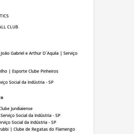
ATICS
ALL CLUB
:
João Gabriel e Arthur D´Aquila | Serviço
elho
| Esporte Clube Pinheiros
iço Social da Indústria - SP
to
 Clube Jundiaiense
erviço Social da Indústria - SP
a |Serviço Social da Indústria - SP
rubbi | Clube de Regatas do Flamengo