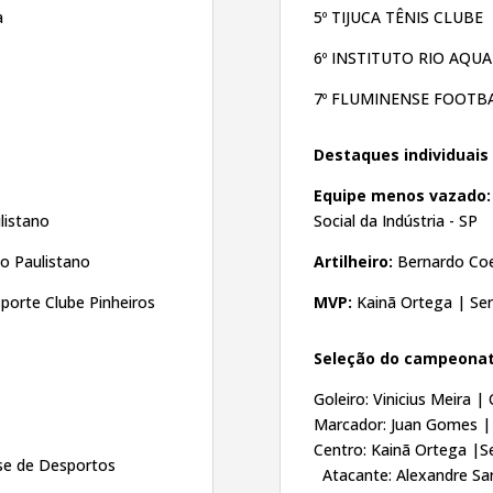
a
5º TIJUCA TÊNIS CLUBE
6º INSTITUTO RIO AQU
7º FLUMINENSE FOOTB
Destaques individuais
Equipe menos vazado
listano
Social da Indústria - SP
co Paulistano
Artilheiro:
Bernardo Co
sporte Clube Pinheiros
MVP:
Kainã Ortega | Serv
Seleção do campeona
Goleiro: Vinicius Meira |
Marcador: Juan Gomes | S
Centro: Kainã Orteg
se de Desportos
Atacante: Alexandre Sa