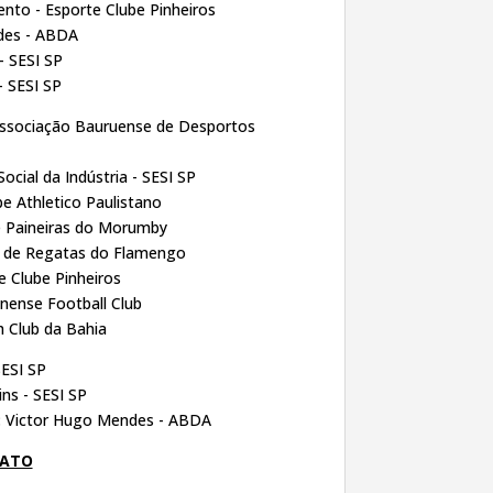
nto - Esporte Clube Pinheiros
ndes - ABDA
 SESI SP
- SESI SP
ssociação Bauruense de Desportos
Social da Indústria - SESI SP
e Athletico Paulistano
e Paineiras do Morumby
 de Regatas do Flamengo
 Clube Pinheiros
nense Football Club
 Club da Bahia
SESI SP
ns - SESI SP
:
Victor Hugo Mendes - ABDA
NATO