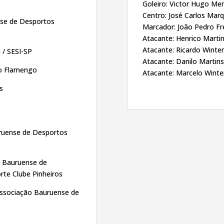
Goleiro: Victor Hugo M
Centro: José Carlos Mar
se de Desportos
Marcador: João Pedro Fre
Atacante: Henrico Martin
Atacante: Ricardo Winter
a / SESI-SP
Atacante: Danilo Martin
do Flamengo
Atacante: Marcelo Winte
s
uruense de Desportos
o Bauruense de
rte Clube Pinheiros
ssociação Bauruense de