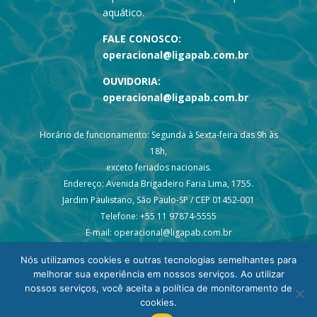
aquático.
FALE CONOSCO:
operacional@ligapab.com.br
OUVIDORIA:
operacional@ligapab.com.br
Horário de funcionamento: Segunda à Sexta-feira das 9h às
18h,
exceto feriados nacionais.
Endereço: Avenida Brigadeiro Faria Lima, 1755.
Jardim Paulistano, São Paulo-SP / CEP 01452-001
Telefone: +55 11 97874-5555
E-mail: operacional@ligapab.com.br
Nós utilizamos cookies e outras tecnologias semelhantes para
melhorar sua experiência em nossos serviços. Ao utilizar
nossos serviços, você aceita a política de monitoramento de
cookies.
© 2024 todos os direitos reservados – Liga PAB