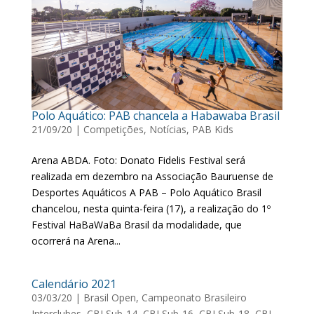
Polo Aquático: PAB chancela a Habawaba Brasil
21/09/20
|
Competições
,
Notícias
,
PAB Kids
Arena ABDA. Foto: Donato Fidelis Festival será
realizada em dezembro na Associação Bauruense de
Desportes Aquáticos A PAB – Polo Aquático Brasil
chancelou, nesta quinta-feira (17), a realização do 1º
Festival HaBaWaBa Brasil da modalidade, que
ocorrerá na Arena...
Calendário 2021
03/03/20
|
Brasil Open
,
Campeonato Brasileiro
Interclubes
,
CBI Sub-14
,
CBI Sub-16
,
CBI Sub-18
,
CBI