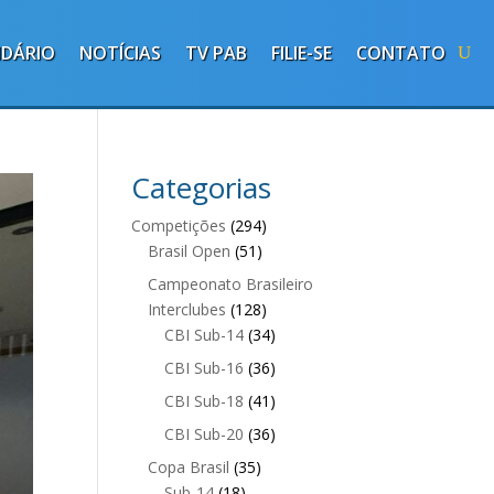
NDÁRIO
NOTÍCIAS
TV PAB
FILIE-SE
CONTATO
Categorias
Competições
(294)
Brasil Open
(51)
Campeonato Brasileiro
Interclubes
(128)
CBI Sub-14
(34)
CBI Sub-16
(36)
CBI Sub-18
(41)
CBI Sub-20
(36)
Copa Brasil
(35)
Sub-14
(18)