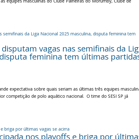
 as equipes masculinas do Clube Paineiras do Morumby, Clube de
.
disputam vagas nas semifinais da Li
disputa feminina tem últimas partida
nde expectativa sobre quais seriam as últimas três equipes masculin
maior competição de polo aquático nacional. O time do SESI SP já
cipada nos playoffs e briga por última