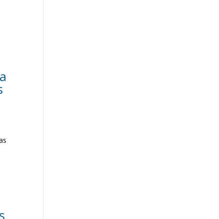
ga
s
as
s