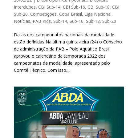
Interclubes
,
CBI Sub-14
,
CBI Sub-16
,
CBI Sub-18
,
CBI
Sub-20
,
Competições
,
Copa Brasil
,
Liga Nacional
,
Notícias
,
PAB Kids
,
Sub-14
,
Sub-16
,
Sub-18
,
Sub-20
Datas dos campeonatos nacionais da modalidade
estão definidas Na última quinta-feira (24) o Conselho
de administração da PAB – Polo Aquático Brasil
aprovou o calendário da temporada 2022 dos
campeonatos da modalidade, apresentado pelo
Comitê Técnico. Com isso,...