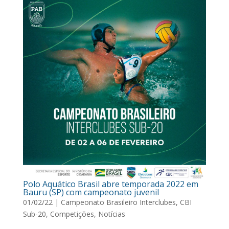
Polo Aquático Brasil abre temporada 2022 em
Bauru (SP) com campeonato juvenil
01/02/22
|
Campeonato Brasileiro Interclubes
,
CBI
Sub-20
,
Competições
,
Notícias