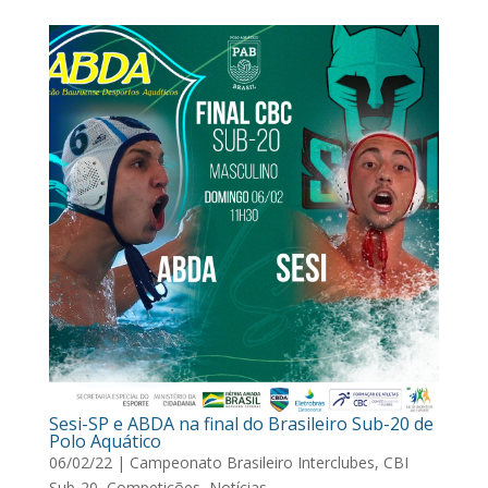
Sesi-SP e ABDA na final do Brasileiro Sub-20 de
Polo Aquático
06/02/22
|
Campeonato Brasileiro Interclubes
,
CBI
Sub-20
,
Competições
,
Notícias