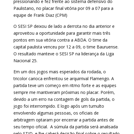
pressionando e fez frente ao sistema defensivo do
Paulistano, no placar final vitória por 09 a 07 para a
equipe de Frank Diaz (CPM)
O SESI SP deixou de lado a derrota no dia anterior e
aproveitou a oportunidade para garantir mais três
pontos em sua vitória contra a ABDA. O time da
capital paulista venceu por 12 a 09, o time Bauruense.
O resultado manteve o SESI SP na liderança da Liga
Nacional 25.
Em um dos jogos mais esperados da rodada, o
tricolor carioca enfrentou se arquirrival Flamengo. A
partida teve um começo em ritmo forte e as equipes
sempre me mantiveram próximas no placar. Porém,
devido a um erro na contagem de gols da partida, o
jogo foi interrompido. E logo após um tumulto
envolvendo algumas pessoas, os oficiais de
arbitragem optaram por encerrar a partida antes de
seu tempo oficial. A súmula da partida será analisada
pelo STJD, e lhe caberá decisão final sobre o resultado