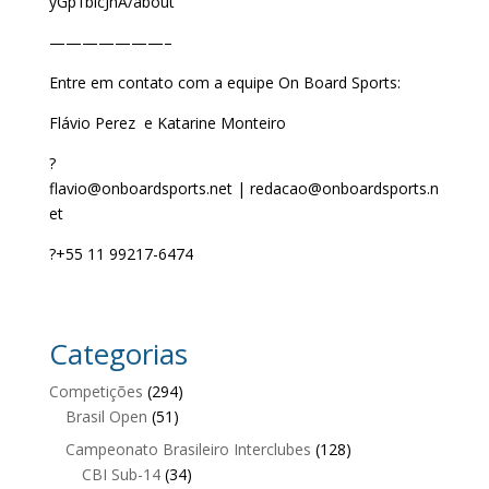
yGp1blcJnA/about
———————–
Entre em contato com a equipe On Board Sports:
Flávio Perez e Katarine Monteiro
?
flavio@onboardsports.net | redacao@onboardsports.n
et
?+55 11 99217-6474
Categorias
Competições
(294)
Brasil Open
(51)
Campeonato Brasileiro Interclubes
(128)
CBI Sub-14
(34)