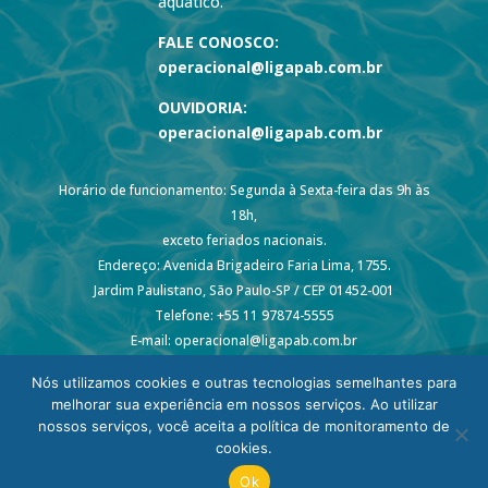
aquático.
FALE CONOSCO:
operacional@ligapab.com.br
OUVIDORIA:
operacional@ligapab.com.br
Horário de funcionamento: Segunda à Sexta-feira das 9h às
18h,
exceto feriados nacionais.
Endereço: Avenida Brigadeiro Faria Lima, 1755.
Jardim Paulistano, São Paulo-SP / CEP 01452-001
Telefone: +55 11 97874-5555
E-mail: operacional@ligapab.com.br
Nós utilizamos cookies e outras tecnologias semelhantes para
melhorar sua experiência em nossos serviços. Ao utilizar
nossos serviços, você aceita a política de monitoramento de
cookies.
© 2024 todos os direitos reservados – Liga PAB
Ok