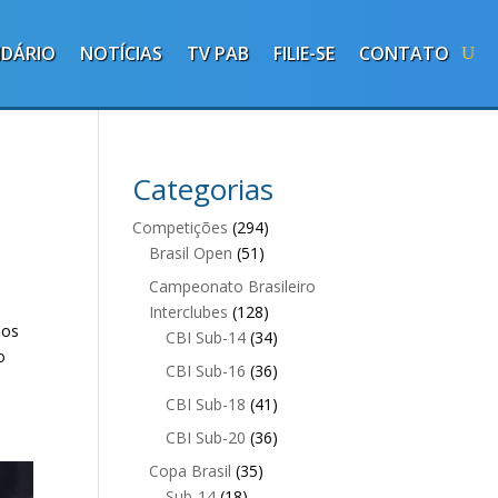
NDÁRIO
NOTÍCIAS
TV PAB
FILIE-SE
CONTATO
Categorias
Competições
(294)
Brasil Open
(51)
Campeonato Brasileiro
Interclubes
(128)
 os
CBI Sub-14
(34)
o
CBI Sub-16
(36)
CBI Sub-18
(41)
CBI Sub-20
(36)
Copa Brasil
(35)
Sub-14
(18)