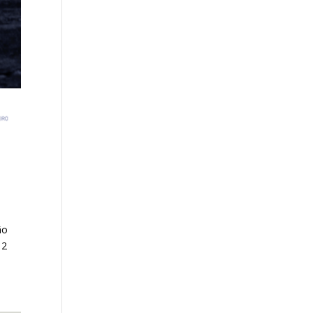
ão
12