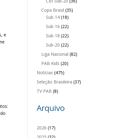
CBI Sub-20
(36)
Copa Brasil
(35)
Sub-14
(18)
Sub-16
(22)
s, e
Sub-18
(22)
ine
Sub-20
(22)
Liga Nacional
(82)
PAB Kids
(20)
Notícias
(475)
Seleção Brasileira
(37)
TV PAB
(8)
Arquivo
tos:
ndo
2026
(17)
2025
(32)