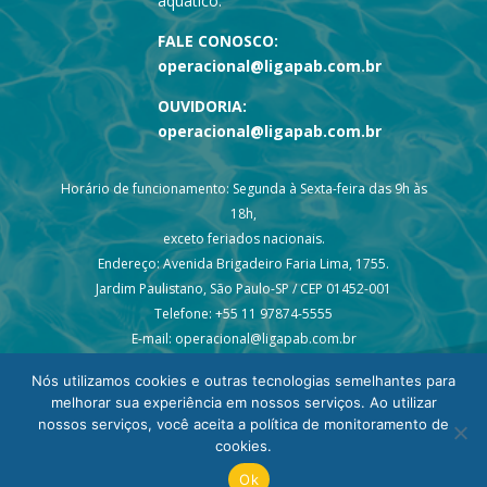
aquático.
FALE CONOSCO:
operacional@ligapab.com.br
OUVIDORIA:
operacional@ligapab.com.br
Horário de funcionamento: Segunda à Sexta-feira das 9h às
18h,
exceto feriados nacionais.
Endereço: Avenida Brigadeiro Faria Lima, 1755.
Jardim Paulistano, São Paulo-SP / CEP 01452-001
Telefone: +55 11 97874-5555
E-mail: operacional@ligapab.com.br
Nós utilizamos cookies e outras tecnologias semelhantes para
melhorar sua experiência em nossos serviços. Ao utilizar
nossos serviços, você aceita a política de monitoramento de
cookies.
© 2024 todos os direitos reservados – Liga PAB
Ok