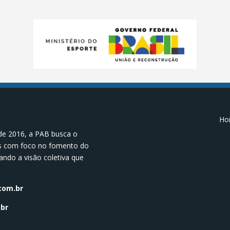
Hor
de 2016, a PAB busca o
os com foco no fomento do
ando a visão coletiva que
.
com.br
br