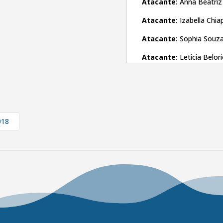
Atacante:
Anna Beatriz
Atacante:
Izabella Chiap
Atacante:
Sophia Souza
Atacante:
Leticia Belor
018