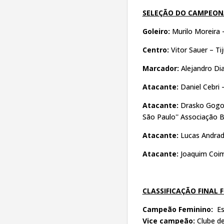
SELEÇÃO DO CAMPEO
Goleiro:
Murilo Moreira 
Centro:
Vitor Sauer – Ti
Marcador:
Alejandro Dia
Atacante:
Daniel Cebri 
Atacante:
Drasko Gogov
São Paulo'' Associação Br
Atacante:
Lucas Andrad
Atacante:
Joaquim Coim
CLASSIFICAÇÃO FINAL 
Campeão Feminino:
Es
Vice campeão:
Clube d