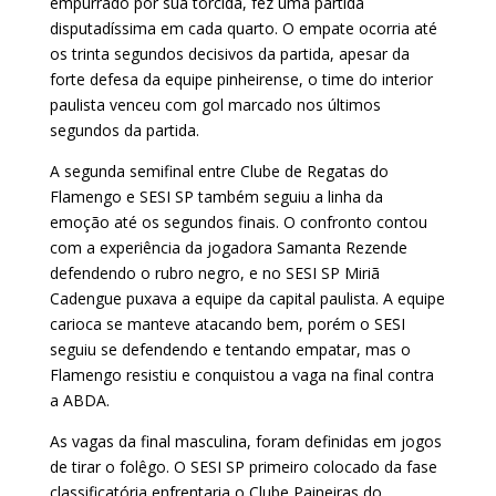
empurrado por sua torcida, fez uma partida
disputadíssima em cada quarto. O empate ocorria até
os trinta segundos decisivos da partida, apesar da
forte defesa da equipe pinheirense, o time do interior
paulista venceu com gol marcado nos últimos
segundos da partida.
A segunda semifinal entre Clube de Regatas do
Flamengo e SESI SP também seguiu a linha da
emoção até os segundos finais. O confronto contou
com a experiência da jogadora Samanta Rezende
defendendo o rubro negro, e no SESI SP Miriã
Cadengue puxava a equipe da capital paulista. A equipe
carioca se manteve atacando bem, porém o SESI
seguiu se defendendo e tentando empatar, mas o
Flamengo resistiu e conquistou a vaga na final contra
a ABDA.
As vagas da final masculina, foram definidas em jogos
de tirar o folêgo. O SESI SP primeiro colocado da fase
classificatória enfrentaria o Clube Paineiras do