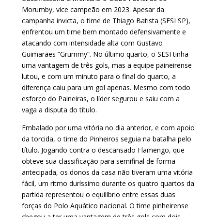
Morumby, vice campeão em 2023. Apesar da
campanha invicta, o time de Thiago Batista (SESI SP),
enfrentou um time bem montado defensivamente e
atacando com intensidade alta com Gustavo
Guimarães “Grummy”. No último quarto, o SESI tinha
uma vantagem de três gols, mas a equipe paineirense
lutou, e com um minuto para o final do quarto, a
diferença caiu para um gol apenas. Mesmo com todo
esforço do Paineiras, o líder segurou e saiu com a
vaga a disputa do título.
Embalado por uma vitória no dia anterior, e com apoio
da torcida, o time do Pinheiros seguia na batalha pelo
título. Jogando contra o descansado Flamengo, que
obteve sua classificação para semifinal de forma
antecipada, os donos da casa não tiveram uma vitória
fácil, um ritmo duríssimo durante os quatro quartos da
partida representou o equilíbrio entre essas duas
forças do Polo Aquático nacional. O time pinheirense
chegou a ter uma vantagem de três gols com dois