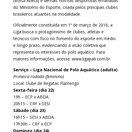
(Bolsa Atleta) e demais normas desportivas emanadas
do Ministério do Esporte, criada pelos principais clubes
brasileiros atuantes na modalidade.
Oficialmente constituída em 1º de março de 2016, a
Liga busca o protagonismo de clubes, atletas e
técnicos com foco no fomento do esporte em médio
e longo prazo, evidenciando a visão coletiva que
representa os interesses do polo aquático. Para
maiores informações, acesse: www.ligapab.com.br.
Serviço – Liga Nacional de Polo Aquático (adulto)
Primeira rodada (feminino)
Local: Clube de Regatas Flamengo
Sexta-feira (dia 22)
19h – ECP x ABDA
20h15 – CRF x SESI
Sábado (dia 23)
16h15 – SESI x ABDA
17h30h – CRF x ECP
Domingo (dia 24)