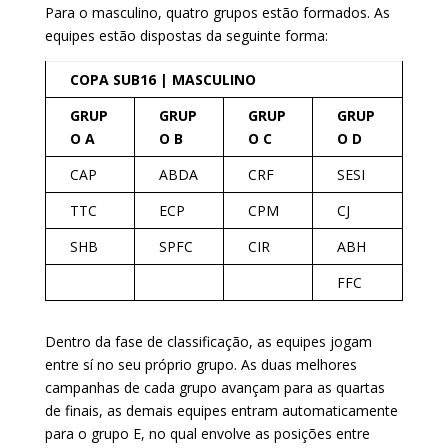
Para o masculino, quatro grupos estão formados. As
equipes estão dispostas da seguinte forma:
COPA SUB16 | MASCULINO
GRUP
GRUP
GRUP
GRUP
O A
O B
O C
O D
CAP
ABDA
CRF
SESI
TTC
ECP
CPM
CJ
SHB
SPFC
CIR
ABH
FFC
Dentro da fase de classificação, as equipes jogam
entre sí no seu próprio grupo. As duas melhores
campanhas de cada grupo avançam para as quartas
de finais, as demais equipes entram automaticamente
para o grupo E, no qual envolve as posições entre