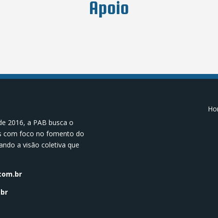
Apoio
Hor
de 2016, a PAB busca o
os com foco no fomento do
ando a visão coletiva que
.
com.br
br