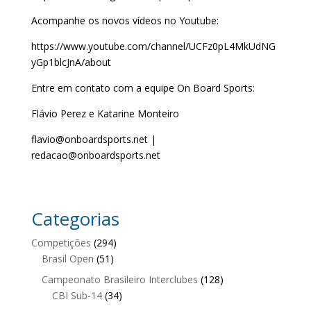
Acompanhe os novos vídeos no Youtube:
https://www.youtube.com/channel/UCFz0pL4MkUdNG
yGp1blcJnA/about
Entre em contato com a equipe On Board Sports:
Flávio Perez e Katarine Monteiro
flavio@onboardsports.net |
redacao@onboardsports.net
Categorias
Competições
(294)
Brasil Open
(51)
Campeonato Brasileiro Interclubes
(128)
CBI Sub-14
(34)