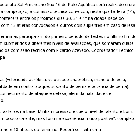
onato Sul-Americano Sub-16 de Polo Aquático será realizado entr
da competição, a comissão técnica convocou, nesta quarta-feira (14)
contecerá entre os próximos dias 30, 31 e 1º na cidade-sede do
ta com 13 atletas convocados e outros dois suplentes em caso de les
 femininas participaram do primeiro período de testes no último fim d
ram submetidos a diferentes níveis de avaliações, que somaram quase
nião da comissão técnica com Ricardo Azevedo, Coordenador Técnico
pa.
letas (velocidade aeróbica, velocidade anaeróbica, manejo de bola,
ilidade em contra-ataque, sustento de perna e potência de perna).
 conhecimento de ataque e defesa, além da habilidade de
do.
 brasileiros na base. Minha impressão é que o nível de talento é bom.
m pouco carente, mas foi uma experiência muito positiva”, complet
ino e 18 atletas do feminino. Poderá ser feita uma