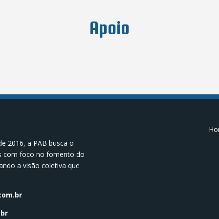
Apoio
Hor
de 2016, a PAB busca o
os com foco no fomento do
ando a visão coletiva que
.
com.br
br