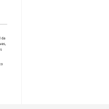
l da
vas,
ns
co