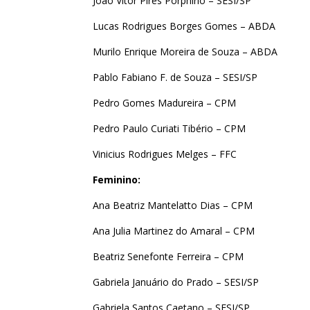
João Vitor Pires Porphirio – SESI/SP
Lucas Rodrigues Borges Gomes – ABDA
Murilo Enrique Moreira de Souza – ABDA
Pablo Fabiano F. de Souza – SESI/SP
Pedro Gomes Madureira – CPM
Pedro Paulo Curiati Tibério – CPM
Vinicius Rodrigues Melges – FFC
Feminino:
Ana Beatriz Mantelatto Dias – CPM
Ana Julia Martinez do Amaral – CPM
Beatriz Senefonte Ferreira – CPM
Gabriela Januário do Prado – SESI/SP
Gabriela Santos Caetano – SESI/SP