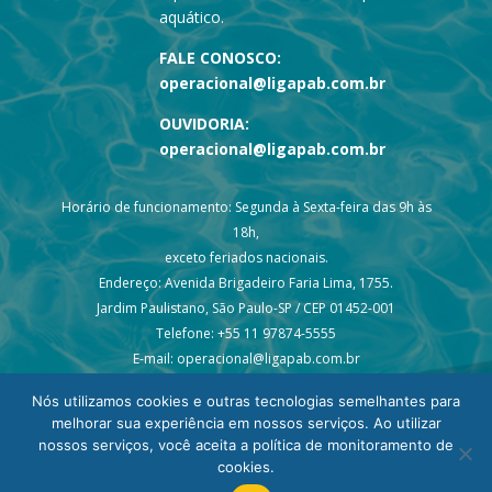
aquático.
FALE CONOSCO:
operacional@ligapab.com.br
OUVIDORIA:
operacional@ligapab.com.br
Horário de funcionamento: Segunda à Sexta-feira das 9h às
18h,
exceto feriados nacionais.
Endereço: Avenida Brigadeiro Faria Lima, 1755.
Jardim Paulistano, São Paulo-SP / CEP 01452-001
Telefone: +55 11 97874-5555
E-mail: operacional@ligapab.com.br
Nós utilizamos cookies e outras tecnologias semelhantes para
melhorar sua experiência em nossos serviços. Ao utilizar
nossos serviços, você aceita a política de monitoramento de
cookies.
© 2024 todos os direitos reservados – Liga PAB