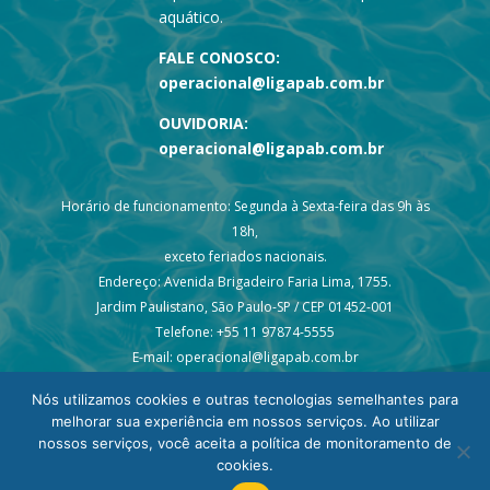
aquático.
FALE CONOSCO:
operacional@ligapab.com.br
OUVIDORIA:
operacional@ligapab.com.br
Horário de funcionamento: Segunda à Sexta-feira das 9h às
18h,
exceto feriados nacionais.
Endereço: Avenida Brigadeiro Faria Lima, 1755.
Jardim Paulistano, São Paulo-SP / CEP 01452-001
Telefone: +55 11 97874-5555
E-mail: operacional@ligapab.com.br
Nós utilizamos cookies e outras tecnologias semelhantes para
melhorar sua experiência em nossos serviços. Ao utilizar
nossos serviços, você aceita a política de monitoramento de
cookies.
© 2024 todos os direitos reservados – Liga PAB