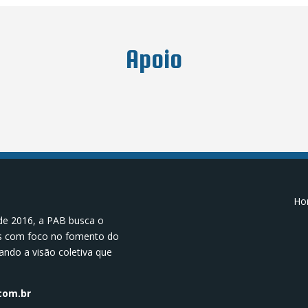
Apoio
Hor
de 2016, a PAB busca o
os com foco no fomento do
ando a visão coletiva que
.
com.br