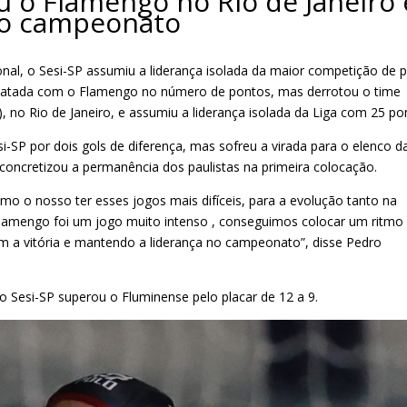
u o Flamengo no Rio de Janeiro 
 do campeonato
cional, o Sesi-SP assumiu a liderança isolada da maior competição de 
empatada com o Flamengo no número de pontos, mas derrotou o time
3), no Rio de Janeiro, e assumiu a liderança isolada da Liga com 25 po
P por dois gols de diferença, mas sofreu a virada para o elenco da
 concretizou a permanência dos paulistas na primeira colocação.
o o nosso ter esses jogos mais difíceis, para a evolução tanto na
lamengo foi um jogo muito intenso , conseguimos colocar um ritmo
m a vitória e mantendo a liderança no campeonato”, disse Pedro
o Sesi-SP superou o Fluminense pelo placar de 12 a 9.