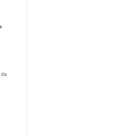
 e
. Os