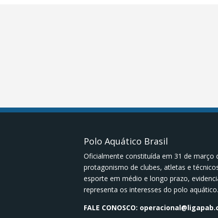
Polo Aquático Brasil
Oficialmente constituída em 31 de março 
protagonismo de clubes, atletas e técnic
esporte em médio e longo prazo, evidenci
representa os interesses do polo aquático
FALE CONOSCO:
operacional@ligapab.