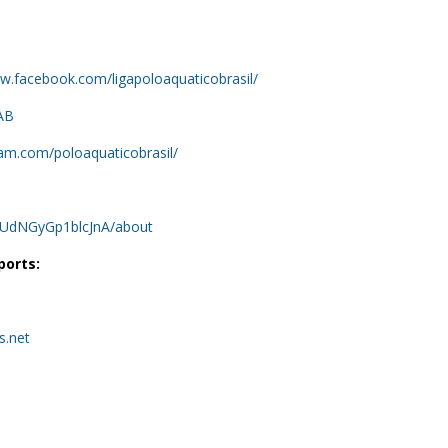
ww.facebook.com/ligapoloaquaticobrasil/
PAB
ram.com/poloaquaticobrasil/
kUdNGyGp1blcJnA/about
ports:
s.net