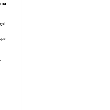
 uma
gols
 que
,