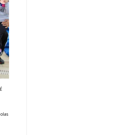
 É
bolas