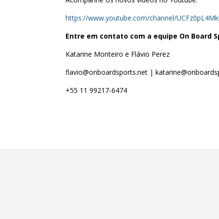
https://www.youtube.com/channel/UCFz0pL4M
Entre em contato com a equipe On Board S
Katarine Monteiro e Flávio Perez
flavio@onboardsports.net | katarine@onboardsp
+55 11 99217-6474