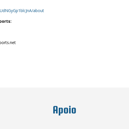
kUdNGyGp1blcJnA/about
ports:
orts.net
Apoio