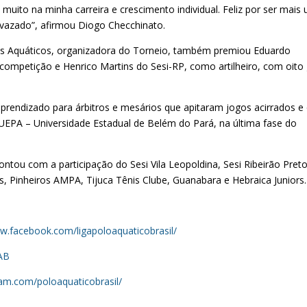
 muito na minha carreira e crescimento individual. Feliz por ser mais
 vazado”, afirmou Diogo Checchinato.
s Aquáticos, organizadora do Torneio, também premiou Eduardo
ompetição e Henrico Martins do Sesi-RP, como artilheiro, com oito 
prendizado para árbitros e mesários que apitaram jogos acirrados e
na UEPA – Universidade Estadual de Belém do Pará, na última fase do
ontou com a participação do Sesi Vila Leopoldina, Sesi Ribeirão Preto
os, Pinheiros AMPA, Tijuca Tênis Clube, Guanabara e Hebraica Juniors.
ww.facebook.com/ligapoloaquaticobrasil/
PAB
ram.com/poloaquaticobrasil/