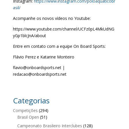
Instagram:
https://www.instagram.com/poloaquaticobr
asil/
Acompanhe os novos vídeos no Youtube:
https://www.youtube.com/channel/UCFz0pL4MkUdNG
yGp1blcJnA/about
Entre em contato com a equipe On Board Sports:
Flávio Perez e Katarine Monteiro
flavio@onboardsports.net |
redacao@onboardsports.net
Categorias
Competições
(294)
Brasil Open
(51)
Campeonato Brasileiro Interclubes
(128)