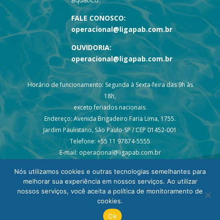
FALE CONOSCO:
operacional@ligapab.com.br
OUVIDORIA:
operacional@ligapab.com.br
Horário de funcionamento: Segunda à Sexta-feira das 9h às
18h,
exceto feriados nacionais.
Endereço: Avenida Brigadeiro Faria Lima, 1755.
Jardim Paulistano, São Paulo-SP / CEP 01452-001
Telefone: +55 11 97874-5555
E-mail: operacional@ligapab.com.br
Nós utilizamos cookies e outras tecnologias semelhantes para
melhorar sua experiência em nossos serviços. Ao utilizar
nossos serviços, você aceita a política de monitoramento de
cookies.
© 2024 todos os direitos reservados – Liga PAB
Ok