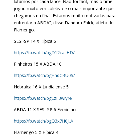
lutamos por cada lance. Não foi fácil, mas o time
jogou muito em coletivo e o mais importante que
chegamos na final! Estamos muito motivadas para
enfrentar a ABDA”, disse Dandara Falck, atleta do
Flamengo.
SESI-SP 14 X Hípica 6
https://fb.watch/bgD12cacHD/
Pinheiros 15 X ABDA 10
https://fb.watch/bgHhdCBU0S/
Hebraica 16 X Jundiaiense 5
https://fb.watch/bgLzF3wiyN/
ABDA 11 X SESI-SP 6 Feminino
https://fb.watch/bgQ3x7H0JU/
Flamengo 5 X Hípica 4