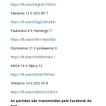
https://fb.watch/bgUKYYzhOI/
Paineiras 13 X SESI-RP 7
https://fb.watch/bgZcKkUt8X/
Paulistano 8 X Flamengo 7
https://fb.watch/bh1rHp0XBE/
Fluminense 21 X Jundiaiense 9
https://fb.watch/bh68vrNXe_/
ABDA 16 X Hípica 12
https://fb.watch/bhaiYfdPNa/
Pinheiros 10 X SESI-SP 8
https://fb.watch/bheD5oD85U/
As partidas são transmitidas pelo Facebook da