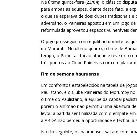
Na última quinta-feira (23/04), o clássico dispu
para ambas as equipes, diante deste fato, a ex
o que se esperava de dois clubes tradicionais 
adversário, o Paineiras apostou em um jogo de 
reformulada aproveitou espaços vulneráveis den
O jogo prosseguiu com equilíbrio durante os 
do Morumbi. No último quarto, o time de Bárba
tempo, o Paineiras foi ao ataque e teve êxito e
três pontos ao Clube Paineiras com um placar de
Fim de semana bauruense
Em confrontos estabelecidos na tabela de jogo
Paulistano, e o Clube Paineiras do Morumby no 
o time do Paulistano, a equipe da capital paul
porém o anfitrião não permitiu uma abertura de 
levou a partida ser finalizada com o empate em 
a ABDA não perdeu a oportunidade e fechou a s
No dia seguinte, os bauruenses saíram com uma 