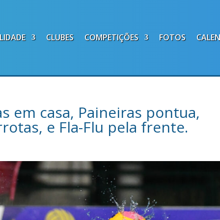
LIDADE
CLUBES
COMPETIÇÕES
FOTOS
CALE
s em casa, Paineiras pontua,
otas, e Fla-Flu pela frente.