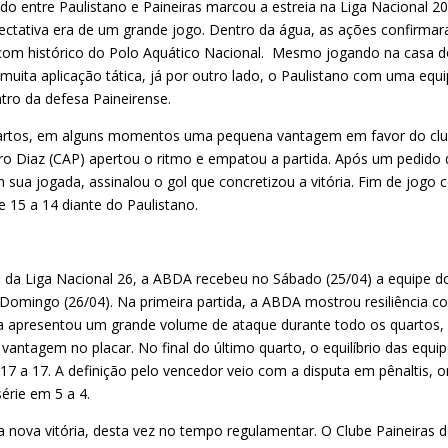
tado entre Paulistano e Paineiras marcou a estreia na Liga Nacional 2
pectativa era de um grande jogo. Dentro da água, as ações confirma
e com histórico do Polo Aquático Nacional. Mesmo jogando na casa 
muita aplicação tática, já por outro lado, o Paulistano com uma equ
tro da defesa Paineirense.
quartos, em alguns momentos uma pequena vantagem em favor do cl
ro Diaz (CAP) apertou o ritmo e empatou a partida. Após um pedido 
m sua jogada, assinalou o gol que concretizou a vitória. Fim de jogo
 15 a 14 diante do Paulistano.
s da Liga Nacional 26, a ABDA recebeu no Sábado (25/04) a equipe d
Domingo (26/04). Na primeira partida, a ABDA mostrou resiliência co
ista apresentou um grande volume de ataque durante todo os quartos,
vantagem no placar. No final do último quarto, o equilíbrio das equi
17 a 17. A definição pelo vencedor veio com a disputa em pênaltis, 
érie em 5 a 4.
nova vitória, desta vez no tempo regulamentar. O Clube Paineiras 