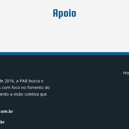
Apoio
Hor
de 2016, a PAB busca o
os com foco no fomento do
ando a visão coletiva que
.
com.br
br