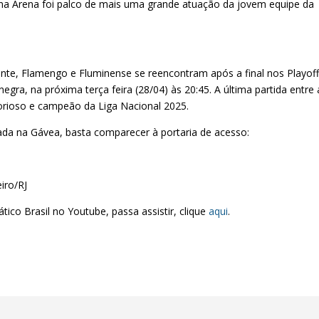
 na Arena foi palco de mais uma grande atuação da jovem equipe da
rente, Flamengo e Fluminense se reencontram após a final nos Playof
egra, na próxima terça feira (28/04) às 20:45. A última partida entre 
orioso e campeão da Liga Nacional 2025.
da na Gávea, basta comparecer à portaria de acesso:
iro/RJ
tico Brasil no Youtube, passa assistir, clique
aqui
.