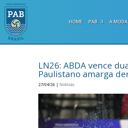
HOME
PAB
A MODA
LN26: ABDA vence dua
Paulistano amarga derr
27/04/26
|
Notícias