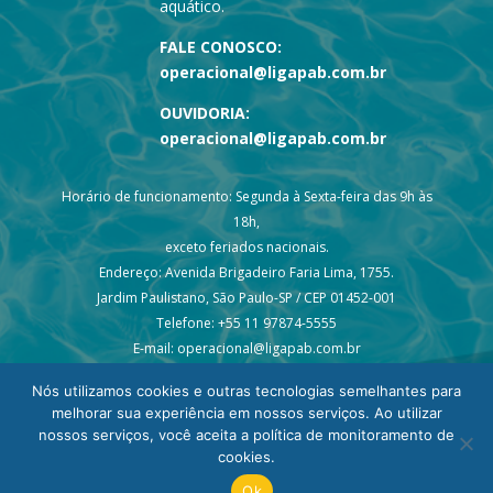
aquático.
FALE CONOSCO:
operacional@ligapab.com.br
OUVIDORIA:
operacional@ligapab.com.br
Horário de funcionamento: Segunda à Sexta-feira das 9h às
18h,
exceto feriados nacionais.
Endereço: Avenida Brigadeiro Faria Lima, 1755.
Jardim Paulistano, São Paulo-SP / CEP 01452-001
Telefone: +55 11 97874-5555
E-mail: operacional@ligapab.com.br
Nós utilizamos cookies e outras tecnologias semelhantes para
melhorar sua experiência em nossos serviços. Ao utilizar
nossos serviços, você aceita a política de monitoramento de
cookies.
© 2024 todos os direitos reservados – Liga PAB
Ok