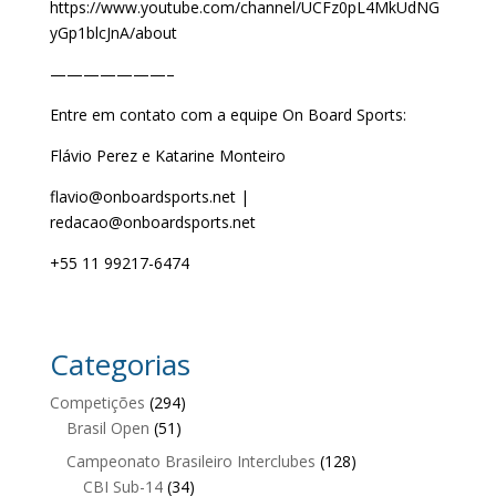
https://www.youtube.com/channel/UCFz0pL4MkUdNG
yGp1blcJnA/about
———————–
Entre em contato com a equipe On Board Sports:
Flávio Perez e Katarine Monteiro
flavio@onboardsports.net |
redacao@onboardsports.net
+55 11 99217-6474
Categorias
Competições
(294)
Brasil Open
(51)
Campeonato Brasileiro Interclubes
(128)
CBI Sub-14
(34)