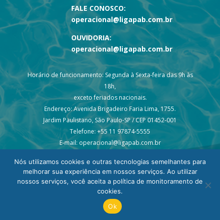
FALE CONOSCO:
operacional@ligapab.com.br
OUVIDORIA:
operacional@ligapab.com.br
Horário de funcionamento: Segunda à Sexta-feira das 9h às
18h,
exceto feriados nacionais.
Endereço: Avenida Brigadeiro Faria Lima, 1755.
Jardim Paulistano, São Paulo-SP / CEP 01452-001
Telefone: +55 11 97874-5555
E-mail: operacional@ligapab.com.br
Nós utilizamos cookies e outras tecnologias semelhantes para
melhorar sua experiência em nossos serviços. Ao utilizar
nossos serviços, você aceita a política de monitoramento de
cookies.
© 2024 todos os direitos reservados – Liga PAB
Ok
Desenvolvimento: p45m0