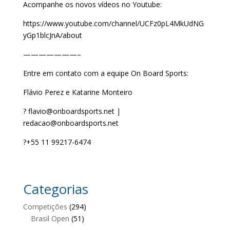
Acompanhe os novos vídeos no Youtube:
https://www.youtube.com/channel/UCFz0pL4MkUdNG
yGp1blcJnA/about
———————–
Entre em contato com a equipe On Board Sports:
Flávio Perez e Katarine Monteiro
? flavio@onboardsports.net |
redacao@onboardsports.net
?+55 11 99217-6474
Categorias
Competições
(294)
Brasil Open
(51)