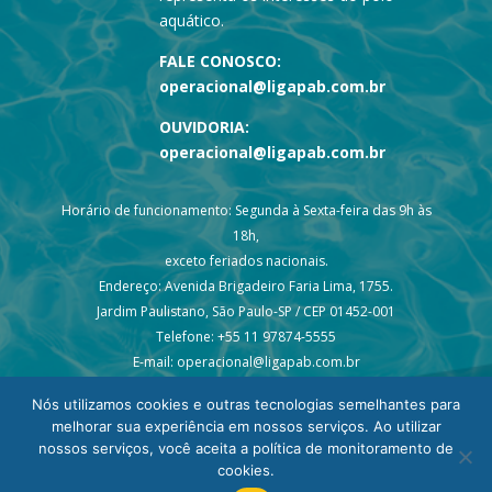
aquático.
FALE CONOSCO:
operacional@ligapab.com.br
OUVIDORIA:
operacional@ligapab.com.br
Horário de funcionamento: Segunda à Sexta-feira das 9h às
18h,
exceto feriados nacionais.
Endereço: Avenida Brigadeiro Faria Lima, 1755.
Jardim Paulistano, São Paulo-SP / CEP 01452-001
Telefone: +55 11 97874-5555
E-mail: operacional@ligapab.com.br
Nós utilizamos cookies e outras tecnologias semelhantes para
melhorar sua experiência em nossos serviços. Ao utilizar
nossos serviços, você aceita a política de monitoramento de
cookies.
© 2024 todos os direitos reservados – Liga PAB