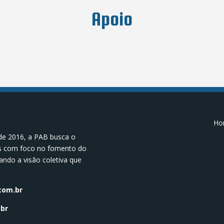
Apoio
Hor
de 2016, a PAB busca o
os com foco no fomento do
ando a visão coletiva que
.
com.br
br