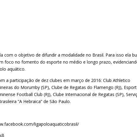
ada com o objetivo de difundir a modalidade no Brasil. Para isso ela b
com foco no fomento do esporte no médio e longo prazo, evidenciand
olo aquático.
com a participação de dez clubes em março de 2016: Club Athletico
Paineiras do Morumby (SP), Clube de Regatas do Flamengo (RJ), Espor
uminense Football Club (RJ), Clube Internacional de Regatas (SP), Servi
Brasileira “A Hebraica” de São Paulo.
ww.facebook.com/ligapoloaquaticobrasil/
PAB