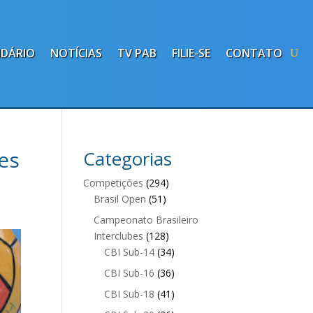
NDÁRIO
NOTÍCIAS
TV PAB
FILIE-SE
CONTATO
es
Categorias
Competições
(294)
Brasil Open
(51)
Campeonato Brasileiro
Interclubes
(128)
CBI Sub-14
(34)
CBI Sub-16
(36)
CBI Sub-18
(41)