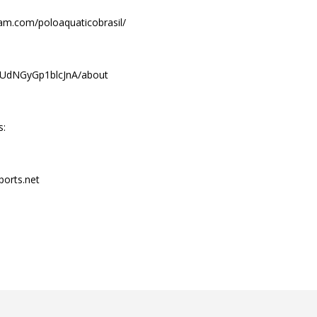
ram.com/poloaquaticobrasil/
kUdNGyGp1blcJnA/about
s:
orts.net