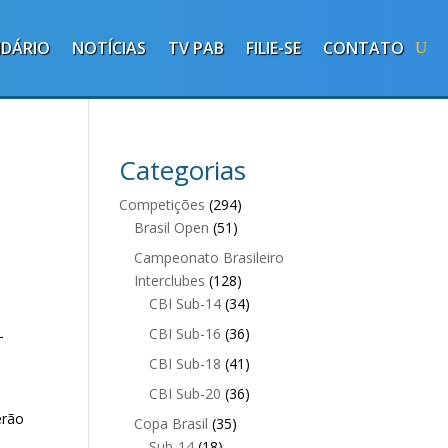
NDÁRIO
NOTÍCIAS
TV PAB
FILIE-SE
CONTATO
Categorias
Competições
(294)
Brasil Open
(51)
Campeonato Brasileiro
Interclubes
(128)
CBI Sub-14
(34)
CBI Sub-16
(36)
-
CBI Sub-18
(41)
CBI Sub-20
(36)
erão
Copa Brasil
(35)
Sub-14
(18)