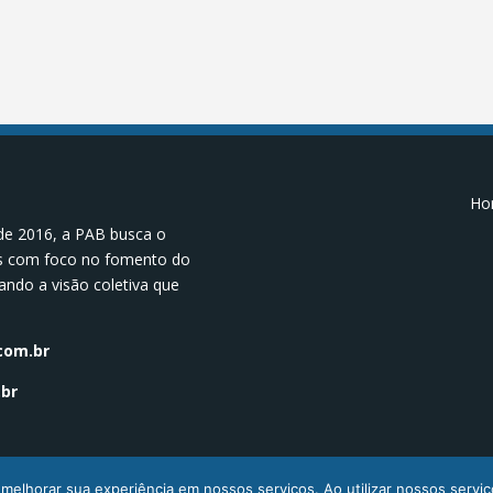
Hor
de 2016, a PAB busca o
os com foco no fomento do
ando a visão coletiva que
.
com.br
br
melhorar sua experiência em nossos serviços. Ao utilizar nossos serviç