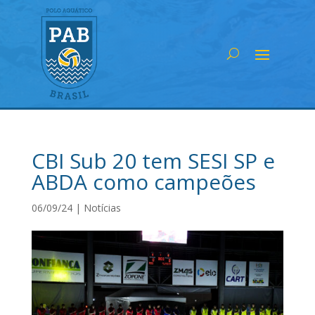
CBI Sub 20 tem SESI SP e
ABDA como campeões
06/09/24
|
Notícias