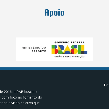
Apoio
Hor
de 2016, a PAB busca o
os com foco no fomento do
ando a visão coletiva que
.