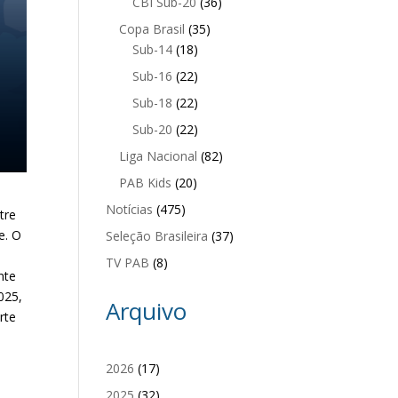
CBI Sub-20
(36)
Copa Brasil
(35)
Sub-14
(18)
Sub-16
(22)
Sub-18
(22)
Sub-20
(22)
Liga Nacional
(82)
PAB Kids
(20)
Notícias
(475)
tre
e. O
Seleção Brasileira
(37)
TV PAB
(8)
nte
025,
Arquivo
rte
2026
(17)
2025
(32)