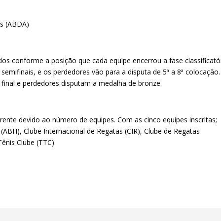
os (ABDA)
idos conforme a posição que cada equipe encerrou a fase classificató
mifinais, e os perdedores vão para a disputa de 5ª a 8ª colocação
 final e perdedores disputam a medalha de bronze.
erente devido ao número de equipes. Com as cinco equipes inscritas;
 (ABH), Clube Internacional de Regatas (CIR), Clube de Regatas
Tênis Clube (TTC).