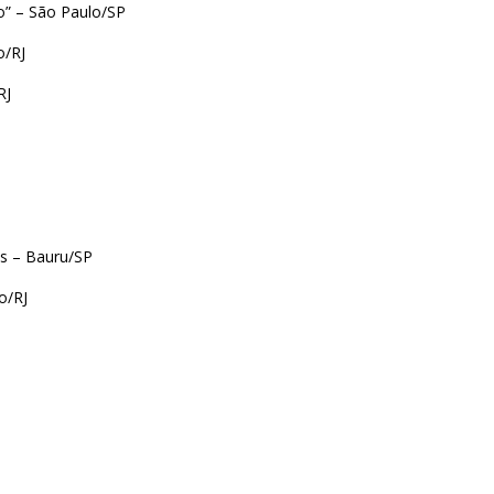
lo” – São Paulo/SP
o/RJ
RJ
s – Bauru/SP
o/RJ