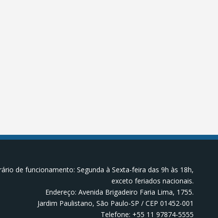
ário de funcionamento: Segunda à Sexta-feira das 9h às 18h,
exceto feriados nacionais.
Endereço: Avenida Brigadeiro Faria Lima, 1755.
Jardim Paulistano, São Paulo-SP / CEP 01452-001
Telefone: +55 11 97874-5555