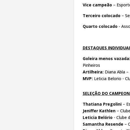
Vice campeão
– Esporte
Terceiro colocado
– Ser
Quarto colocado
- Asso
DESTAQUES INDIVIDUA
Goleira menos vazada
Pinheiros
Artilheira:
Diana Abla – 
MVP:
Leticia Belorio - 
SELEÇÃO DO CAMPEO
Thatiana Pregolini
– Es
Jeniffer Kathlen
– Club
Leticia Belório
- Clube 
Samantha Resende
– C