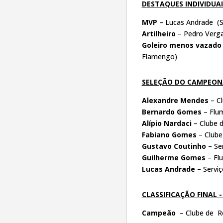
DESTAQUES INDIVIDUA
MVP
– Lucas Andrade (Ser
Artilheiro
– Pedro Verga
Goleiro menos vazado
Flamengo)
SELEÇÃO DO CAMPEO
Alexandre Mendes
– C
Bernardo Gomes
– Flum
Alípio Nardaci
– Clube 
Fabiano Gomes
– Clube
Gustavo Coutinho
– Ser
Guilherme Gomes
– Fl
Lucas Andrade
– Serviç
CLASSIFICAÇÃO FINAL 
Campeão
– Clube de R