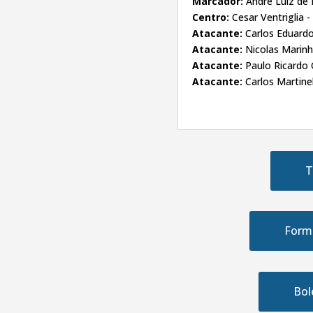
Marcador:
Andre Luiz de 
Centro:
Cesar Ventriglia -
Atacante:
Carlos Eduard
Atacante:
Nicolas Marinh
Atacante:
Paulo Ricardo 
Atacante:
Carlos Martinel
T
Form
Bol