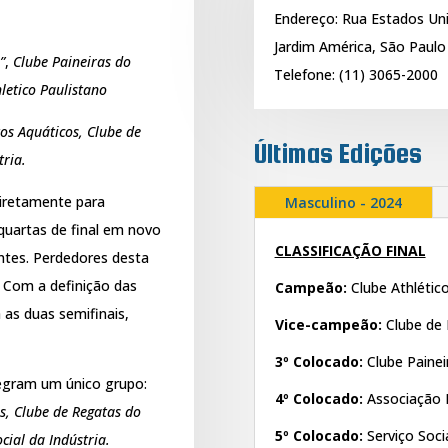
Endereço: Rua Estados Uni
Jardim América, São Paulo
”
,
Clube Paineiras do
Telefone: (11) 3065-2000
letico Paulistano
os Aquáticos, Clube de
Últimas Edições
tria.
diretamente para
Masculino - 2024
quartas de final em novo
CLASSIFICAÇÃO FINAL
ntes. Perdedores desta
. Com a definição das
Campeão:
Clube Athlétic
 as duas semifinais,
Vice-campeão:
Clube de
3º Colocado:
Clube Paine
tegram um único grupo:
4º Colocado:
Associação 
s, Clube de Regatas do
5º Colocado:
Serviço Soci
cial da Indústria.