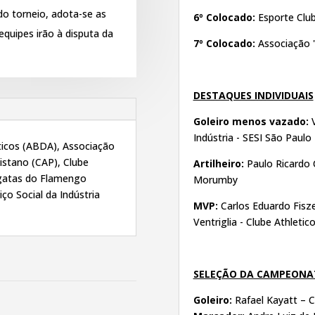
 do torneio, adota-se as
6º Colocado:
Esporte Club
quipes irão à disputa da
7º Colocado:
Associação 
DESTAQUES INDIVIDUAIS
Goleiro menos vazado:
Indústria - SESI São Paulo
icos (ABDA), Associação
listano (CAP), Clube
Artilheiro:
Paulo Ricardo 
egatas do Flamengo
Morumby
iço Social da Indústria
MVP:
Carlos Eduardo Fisz
Ventriglia - Clube Athletic
SELEÇÃO DA CAMPEON
Goleiro:
Rafael Kayatt – C