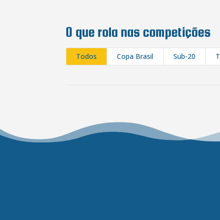
O que rola nas competições
Todos
Copa Brasil
Sub-20
T