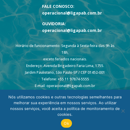
FALE CONOSCO:
operacional@ligapab.com.br
OUVIDORIA:
operacional@ligapab.com.br
Horário de funcionamento: Segunda à Sexta-feira das 9h às
18h,
exceto feriados nacionais.
Endereço: Avenida Brigadeiro Faria Lima, 1755.
Jardim Paulistano, São Paulo-SP / CEP 01452-001
Telefone: +55 11 97874-5555
E-mail: operacional@ligapab.com.br
Nós utilizamos cookies e outras tecnologias semelhantes para
melhorar sua experiência em nossos serviços. Ao utilizar
nossos serviços, você aceita a política de monitoramento de
cookies.
© 2024 todos os direitos reservados – Liga PAB
Ok
Desenvolvimento: p45m0